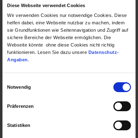
Diese Webseite verwendet Cookies
Wir verwenden Cookies nur notwendige Cookies. Diese
?
helfen dabei, eine Webseite nutzbar zu machen, indem
Glasreiniger
m/w/x gesucht
sie Grundfunktionen wie Seitennavigation und Zugriff auf
Mitarbeiter*in ( Gebäudereiniger*in ) in Teilzeit oder auch Minijob
sichere Bereiche der Webseite ermöglichen. Die
gesucht.
Webseite könnte ohne diese Cookies nicht richtig
Bewerbung einfach an meine Kontaktdaten senden.
funktionieren. Lesen Sie dazu unsere
Datenschutz-
Angaben
.
Kontakt
Einwilligungsauswahl
Notwendig
0221 590 10 11
Präferenzen
Statistiken