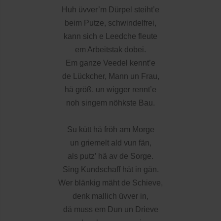
Huh üvver’m Dürpel steiht’e
beim Putze, schwindelfrei,
kann sich e Leedche fleute
em Arbeitstak dobei.
Em ganze Veedel kennt’e
de Lückcher, Mann un Frau,
hä größ, un wigger rennt’e
noh singem nöhkste Bau.
Su kütt hä fröh am Morge
un griemelt ald vun fän,
als putz’ hä av de Sorge.
Sing Kundschaff hät in gän.
Wer blänkig mäht de Schieve,
denk mallich üvver in,
dä muss em Dun un Drieve