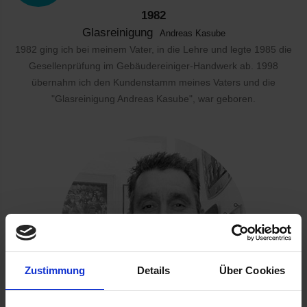
1982
Glasreinigung
Andreas Kasube
1982 ging ich bei meinem Vater, in die Lehre und legte 1985 die
Gesellenprüfung im Gebäudereiniger-Handwerk ab. 1998
übernahm ich den Kundenstamm meines Vaters und die
"Glasreinigung Andreas Kasube", war geboren.
Zustimmung
Details
Über Cookies