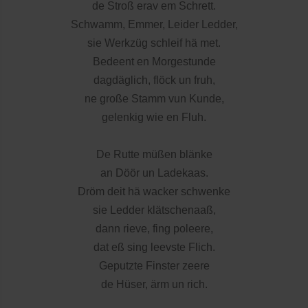
de Stroß erav em Schrett.
Schwamm, Emmer, Leider Ledder,
sie Werkzüg schleif hä met.
Bedeent en Morgestunde
dagdäglich, flöck un fruh,
ne große Stamm vun Kunde,
gelenkig wie en Fluh.
De Rutte müßen blänke
an Döör un Ladekaas.
Dröm deit hä wacker schwenke
sie Ledder klätschenaaß,
dann rieve, fing poleere,
dat eß sing leevste Flich.
Geputzte Finster zeere
de Hüser, ärm un rich.